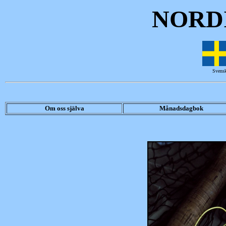
NORDI
Svensk
Om oss själva
Månadsdagbok