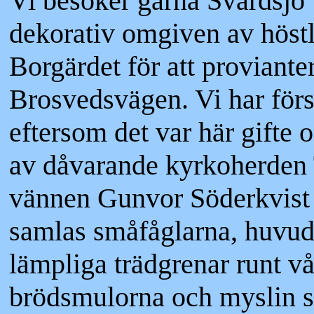
Vi besöker gärna Svärdsjö v
dekorativ omgiven av höstli
Borgärdet för att proviantera
Brosvedsvägen. Vi har förstå
eftersom det var här gifte o
av dåvarande kyrkoherden 
vännen Gunvor Söderkvist vä
samlas småfåglarna, huvuds
lämpliga trädgrenar runt vå
brödsmulorna och myslin si